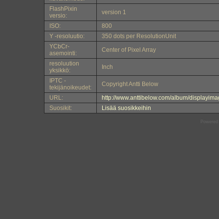
FlashPixin
version 1
versio:
ISO:
800
Y -resoluutio:
350 dots per ResolutionUnit
YCbCr-
Center of Pixel Array
asemointi:
resoluution
Inch
yksikkö:
IPTC -
Copyright Antti Below
tekijänoikeudet:
URL:
http://www.anttibelow.com/album/displayi
Suosikit:
Lisää suosikkeihin
Powered