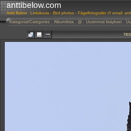
anttibelow.com
Antti Below : Lintukuvia - Bird photos - Fågelfotografer /// email: ant
Kategoriat/Categories
Albumilista
@
Uusimmat lisäykset
Uu
TIE