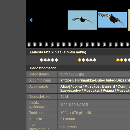
Äänestä tätä kuvaa
(ei vielä ääniä)
Tiedoston tiedot
Tiedostonimi:
butbut3232.jpg
Albumin nimi:
anttibel
/
Hiirihaukka-Buteo buteo-Buzzard
Avainsanat:
Aligot
/
comú
/
Musvåge
/
Buizerd
/
Comm
Egerészölyv
/
Músvákur
/
Poiana
/
Musvåk
Tiedostokoko:
45 kt
Lisätty
%26.%10.%2025
galleriaan:
Tarkkuus:
1024 x 678 pikseliä
Katseltu:
91 kertaa
Exif -
678 pixels
kuvakorkeus: