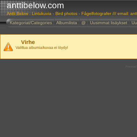
anttibelow.com
Antti Below : Lintukuvia - Bird photos - Fågelfotografer /// email: ant
Kategoriat/Categories
Albumilista
@
Uusimmat lisäykset
Uu
Virhe
Valittua albumia/kuvaa ei löydy!
Powered