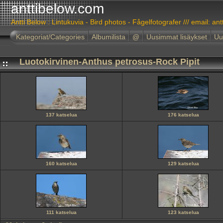
anttibelow.com
Antti Below : Lintukuvia - Bird photos - Fågelfotografer /// email: ant
Kategoriat/Categories
Albumilista
@
Uusimmat lisäykset
Uu
Luotokirvinen-Anthus petrosus-Rock Pipit
137 katselua
176 katselua
160 katselua
129 katselua
111 katselua
123 katselua