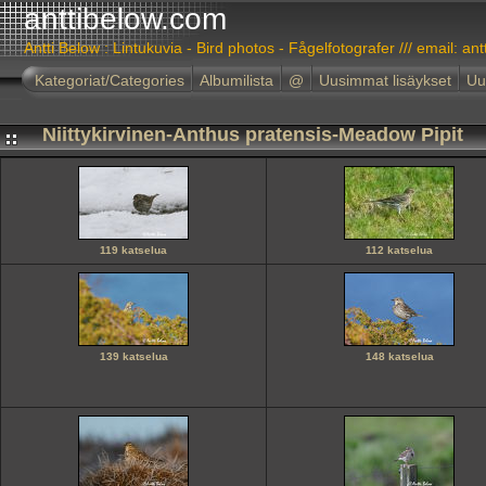
anttibelow.com
Antti Below : Lintukuvia - Bird photos - Fågelfotografer /// email: ant
Kategoriat/Categories
Albumilista
@
Uusimmat lisäykset
Uu
Niittykirvinen-Anthus pratensis-Meadow Pipit
119 katselua
112 katselua
139 katselua
148 katselua