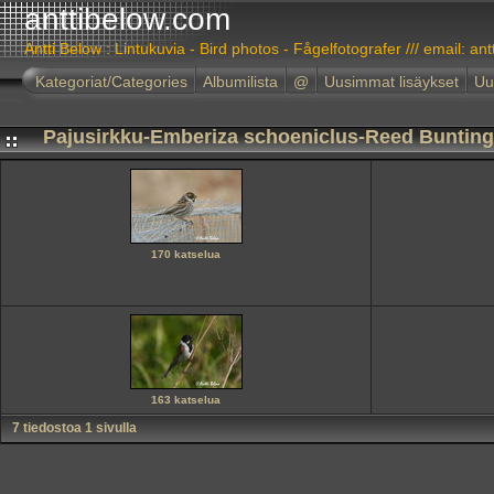
anttibelow.com
Antti Below : Lintukuvia - Bird photos - Fågelfotografer /// email: ant
Kategoriat/Categories
Albumilista
@
Uusimmat lisäykset
Uu
Pajusirkku-Emberiza schoeniclus-Reed Bunting
170 katselua
163 katselua
7 tiedostoa 1 sivulla