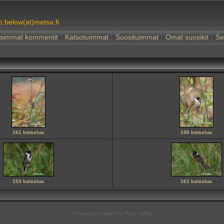
ti.below(at)metsa.fi
simmat kommentit
Katsotuimmat
Suosituimmat
Omat suosikit
Se
161 katselua
196 katselua
153 katselua
161 katselua
Powered by
Coppermine Photo Gallery