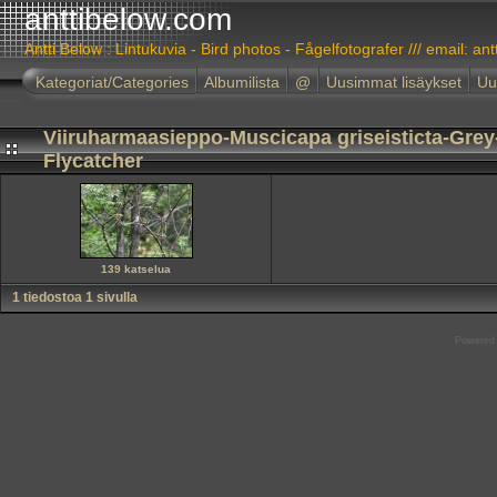
anttibelow.com
Antti Below : Lintukuvia - Bird photos - Fågelfotografer /// email: ant
Kategoriat/Categories
Albumilista
@
Uusimmat lisäykset
Uu
Viiruharmaasieppo-Muscicapa griseisticta-Grey
Flycatcher
139 katselua
1 tiedostoa 1 sivulla
Powered