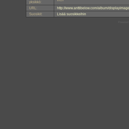
Inch
yksikkö:
URL:
http://www.anttibelow.com/album/displayima
Suosikit:
Lisää suosikkeihin
Powered