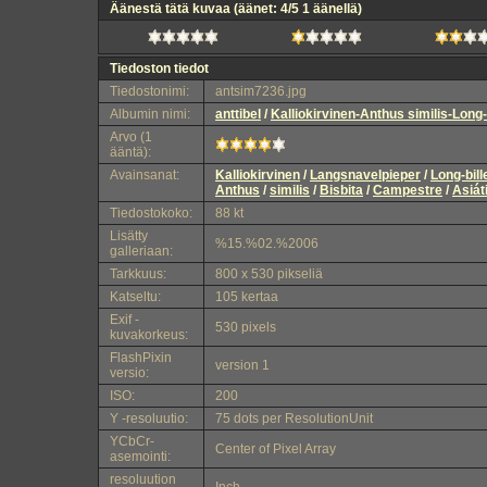
Äänestä tätä kuvaa
(äänet: 4/5 1 äänellä)
Tiedoston tiedot
Tiedostonimi:
antsim7236.jpg
Albumin nimi:
anttibel
/
Kalliokirvinen-Anthus similis-Long-b
Arvo (1
ääntä):
Avainsanat:
Kalliokirvinen
/
Langsnavelpieper
/
Long-bill
Anthus
/
similis
/
Bisbita
/
Campestre
/
Asiát
Tiedostokoko:
88 kt
Lisätty
%15.%02.%2006
galleriaan:
Tarkkuus:
800 x 530 pikseliä
Katseltu:
105 kertaa
Exif -
530 pixels
kuvakorkeus:
FlashPixin
version 1
versio:
ISO:
200
Y -resoluutio:
75 dots per ResolutionUnit
YCbCr-
Center of Pixel Array
asemointi:
resoluution