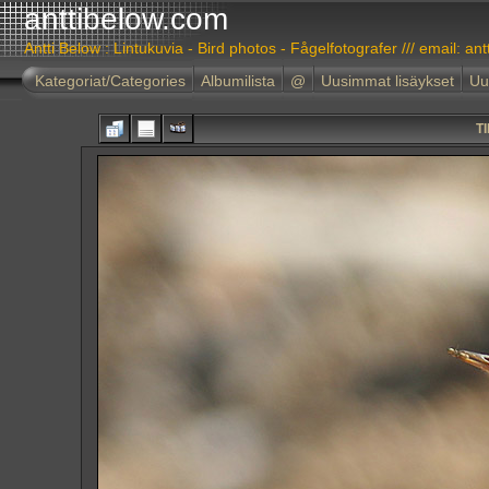
anttibelow.com
Antti Below : Lintukuvia - Bird photos - Fågelfotografer /// email: ant
Kategoriat/Categories
Albumilista
@
Uusimmat lisäykset
Uu
T