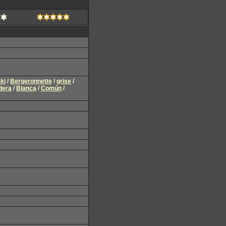
ki
/
Bergeronnette
/
grise
/
dera
/
Blanca
/
Común
/