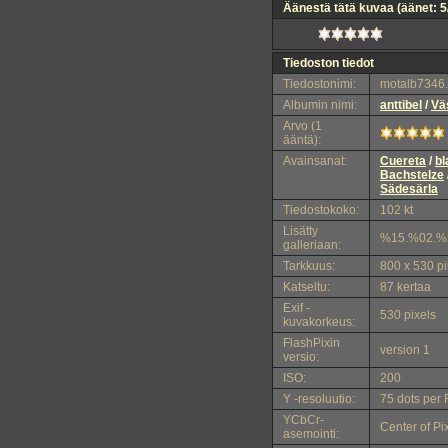
Äänestä tätä kuvaa
(äänet: 5
Tiedoston tiedot
Tiedostonimi:
motalb7346.
Albumin nimi:
anttibel
/
Vä
Arvo (1
ääntä):
Avainsanat:
Cuereta
/
bl
Bachstelze
Sädesärla
Tiedostokoko:
102 kt
Lisätty
%15.%02.%
galleriaan:
Tarkkuus:
800 x 530 pi
Katseltu:
87 kertaa
Exif -
530 pixels
kuvakorkeus:
FlashPixin
version 1
versio:
ISO:
200
Y -resoluutio:
75 dots per 
YCbCr-
Center of Pi
asemointi: