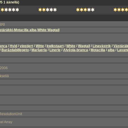
/5 1 äänellä)
jpg
stäräkki-Motacilla alba-White Wagtail
anca
/
Hvid
/
vipstjert
/
Witte
/
kwikstaart
/
White
/
Wagtail
/
Linavästrik
/
Västäräk
/
Barázdabillegeto
/
Maríuerla
/
Linerle
/
Alvéola-branca
/
Motacilla
/
alba
/
Lavan
2006
kseliä
ResolutionUnit
xel Array