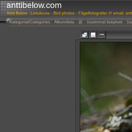
anttibelow.com
Antti Below : Lintukuvia - Bird photos - Fågelfotografer /// email: ant
Kategoriat/Categories
Albumilista
@
Uusimmat lisäykset
Uu