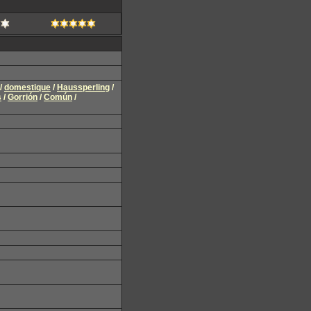
/
domestique
/
Haussperling
/
s
/
Gorrión
/
Común
/