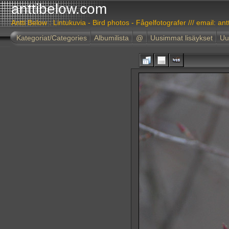
anttibelow.com
Antti Below : Lintukuvia - Bird photos - Fågelfotografer /// email: ant
Kategoriat/Categories
Albumilista
@
Uusimmat lisäykset
Uu