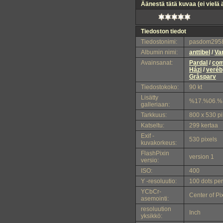
Äänestä tätä kuvaa
(ei vielä
Tiedoston tiedot
Tiedostonimi:
pasdom2958
Albumin nimi:
anttibel
/
Va
Avainsanat:
Pardal
/
co
Házi
/
veréb
Gråsparv
Tiedostokoko:
90 kt
Lisätty
%17.%06.%
galleriaan:
Tarkkuus:
800 x 530 pi
Katseltu:
299 kertaa
Exif -
530 pixels
kuvakorkeus:
FlashPixin
version 1
versio:
ISO:
400
Y -resoluutio:
100 dots per
YCbCr-
Center of Pi
asemointi:
resoluution
Inch
yksikkö: