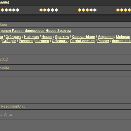
 ääniä)
.jpg
rpunen-Passer domesticus-House Sparrow
mú
/
Gråspurv
/
Huismus
/
House
/
Sparrow
/
Koduvarblane
/
Varpunen
/
Moineau
/
Gráspör
/
Passera
/
europea
/
Gråspurv
/
Pardal-comum
/
Passer
/
domesticu
2012
kseliä
 ResolutionUnit
xel Array