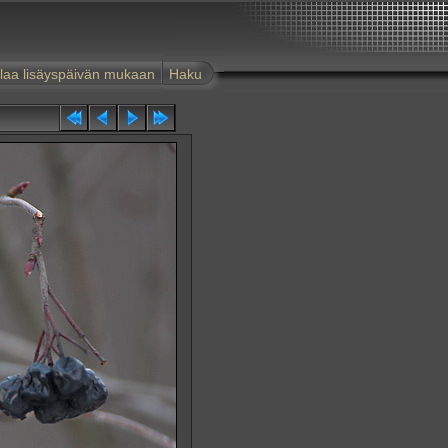
laa lisäyspäivän mukaan
Haku